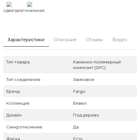
сдвиг
диагональная
Характеристики
Описание
Отзывы
Видео
С
Тип товара
Каменно-полимерный
композит (SPC)
Тип соединения
Замковое
Бренд
Fargo
Коллекция
Бевел
Дизайн
Под дерево
Синхротиснение
Да
Фаска
Есть