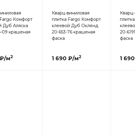
виниловая
Кварц-виниловая
Кварц-
 Fargo Комфорт
плитка Fargo Комфорт
плитка
й Дуб Аляска
клеевой Дуб Окленд
клеево
5-09 крашеная
20-653-76 крашеная
20-619
фаска
фаска
2
2
 ₽/м
1 690 ₽/м
1 690