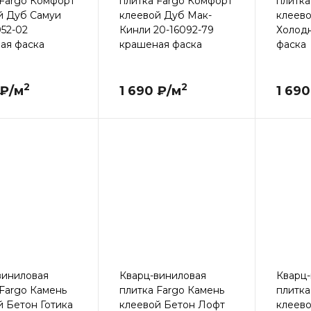
 Fargo Комфорт
плитка Fargo Комфорт
плитка
й Дуб Самуи
клеевой Дуб Мак-
клеев
052-02
Кинли 20-16092-79
Холодн
ая фаска
крашеная фаска
фаска
2
2
 ₽/м
1 690 ₽/м
1 690
виниловая
Кварц-виниловая
Кварц-
 Fargo Камень
плитка Fargo Камень
плитка
й Бетон Готика
клеевой Бетон Лофт
клеево