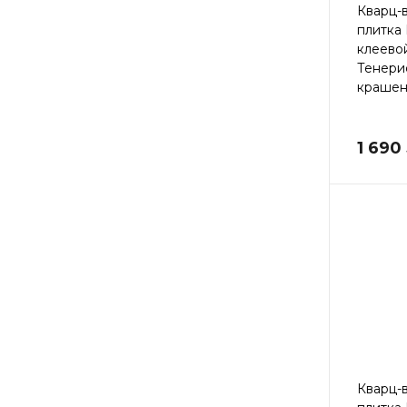
Кварц-
плитка
клеево
Тенери
крашен
1 690
Кварц-