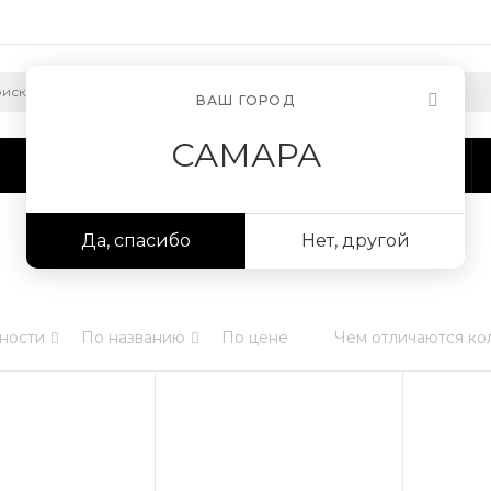
ВАШ ГОРОД
САМАРА
Сотрудничество
Информация
Да, спасибо
Нет, другой
ности
По названию
По цене
Чем отличаются ко