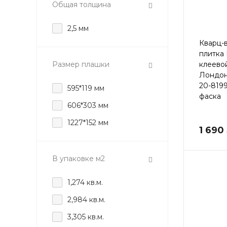
Общая толщина
2,5 мм
Кварц-
плитка
Размер плашки
клеево
Лондон
20-819
595*119 мм
фаска
606*303 мм
1227*152 мм
1 690
В упаковке м2
1,274 кв.м.
2,984 кв.м.
3,305 кв.м.