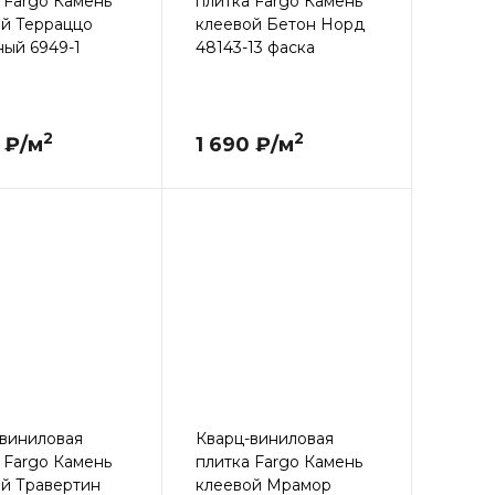
 Fargo Камень
плитка Fargo Камень
ой Терраццо
клеевой Бетон Норд
ый 6949-1
48143-13 фаска
2
2
 ₽/м
1 690 ₽/м
виниловая
Кварц-виниловая
 Fargo Камень
плитка Fargo Камень
й Травертин
клеевой Мрамор