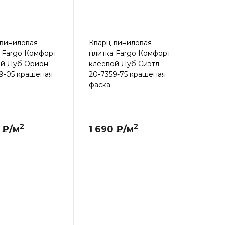
виниловая
Кварц-виниловая
 Fargo Комфорт
плитка Fargo Комфорт
ой Дуб Орион
клеевой Дуб Сиэтл
9-05 крашеная
20-7359-75 крашеная
фаска
2
2
 ₽/м
1 690 ₽/м