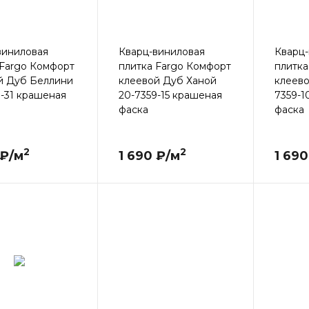
виниловая
Кварц-виниловая
Кварц-
 Fargo Комфорт
плитка Fargo Комфорт
плитка
й Дуб Беллини
клеевой Дуб Ханой
клеево
9-31 крашеная
20-7359-15 крашеная
7359-1
фаска
фаска
2
2
 ₽/м
1 690 ₽/м
1 690