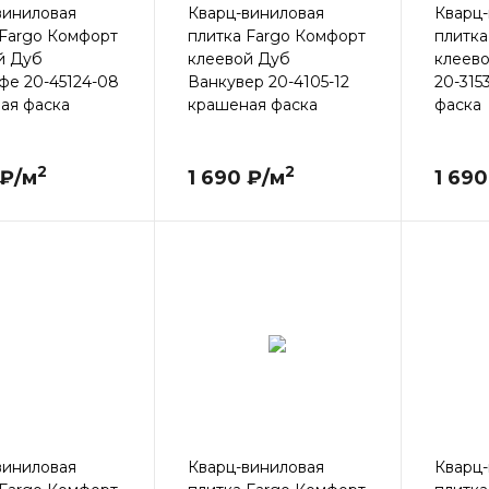
виниловая
Кварц-виниловая
Кварц-
 Fargo Комфорт
плитка Fargo Комфорт
плитка
й Дуб
клеевой Дуб
клеев
фе 20-45124-08
Ванкувер 20-4105-12
20-315
ая фаска
крашеная фаска
фаска
2
2
 ₽/м
1 690 ₽/м
1 690
виниловая
Кварц-виниловая
Кварц-