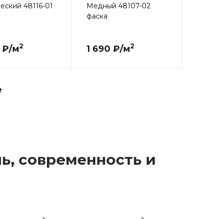
еский 48116-01
Медный 48107-02
фаска
2
2
 ₽/м
1 690 ₽/м
е
ь, современность и