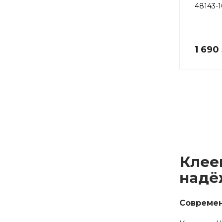
48143-1
1 690
Клее
надё
Современ