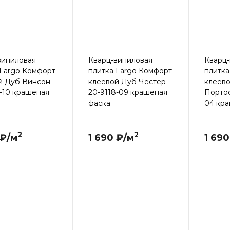
виниловая
Кварц-виниловая
Кварц-
 Fargo Комфорт
плитка Fargo Комфорт
плитка
й Дуб Винсон
клеевой Дуб Честер
клеев
8-10 крашеная
20-9118-09 крашеная
Портоф
фаска
04 кр
2
2
 ₽/м
1 690 ₽/м
1 690