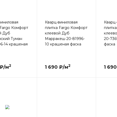
виниловая
Кварц-виниловая
Кварц-
 Fargo Комфорт
плитка Fargo Комфорт
плитка
й Дуб
клеевой Дуб
клеев
ский Туман
Марракеш 20-81996-
20-736
96-14 крашеная
10 крашеная фаска
фаска
2
2
 ₽/м
1 690 ₽/м
1 690