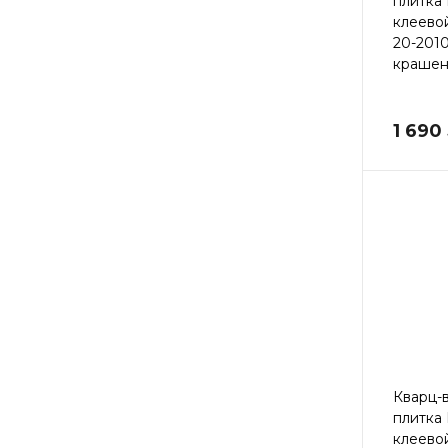
плитка
клеево
20-201
крашен
1 690
Кварц-
плитка
клеево