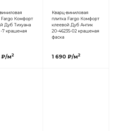
виниловая
Кварц-виниловая
 Fargo Комфорт
плитка Fargo Комфорт
й Дуб Тихуана
клеевой Дуб Антик
1-7 крашеная
20-46235-02 крашеная
фаска
2
2
 ₽/м
1 690 ₽/м