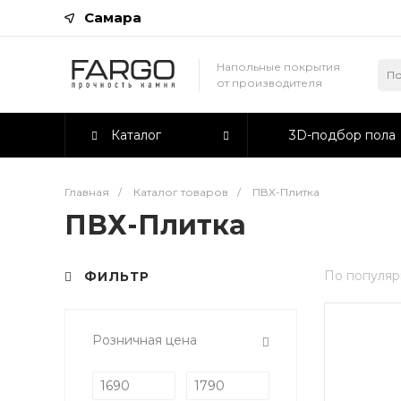
Самара
Напольные покрытия
от производителя
Каталог
3D-подбор пола
Главная
/
Каталог товаров
/
ПВХ-Плитка
ПВХ-Плитка
По популяр
ФИЛЬТР
Розничная цена