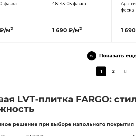
0 фаска
48143-05 фаска
Арктич
фаска
2
2
 ₽/м
1 690 ₽/м
1 690
Показать ещ
1
2
вая LVT-плитка FARGO: стил
жность
ное решение при выборе напольного покрытия