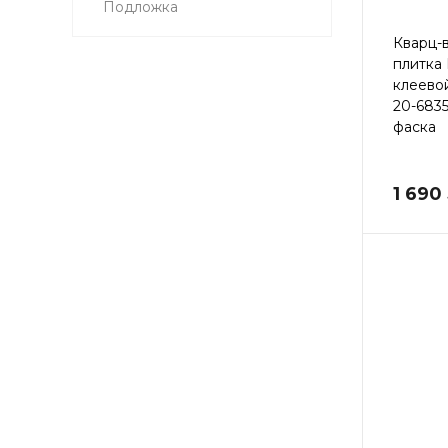
Подложка
Кварц-
плитка
клеево
20-683
фаска
1 690