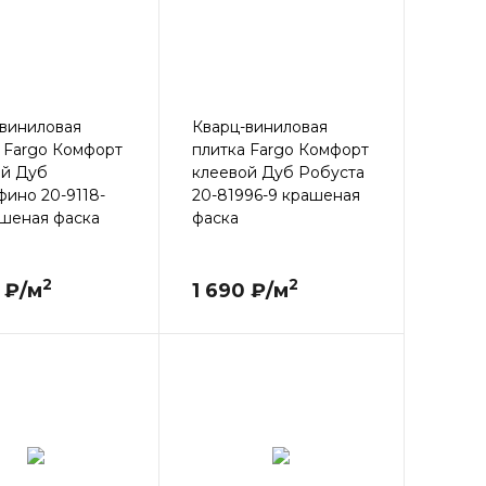
виниловая
Кварц-виниловая
 Fargo Комфорт
плитка Fargo Комфорт
ой Дуб
клеевой Дуб Робуста
ино 20-9118-
20-81996-9 крашеная
ашеная фаска
фаска
2
2
 ₽/м
1 690 ₽/м